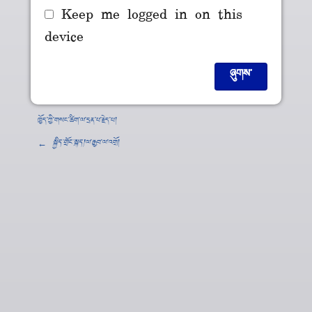
Keep me logged in on this
device
ཁྱོད་ཀྱི་གསང་ཚིག་ལ་དྲན་པ་རྗེད་པ།
←
སྐྱིད་གྲོང་སྐད།
་ལ་རྒྱབ་ལ་འགྲོ།