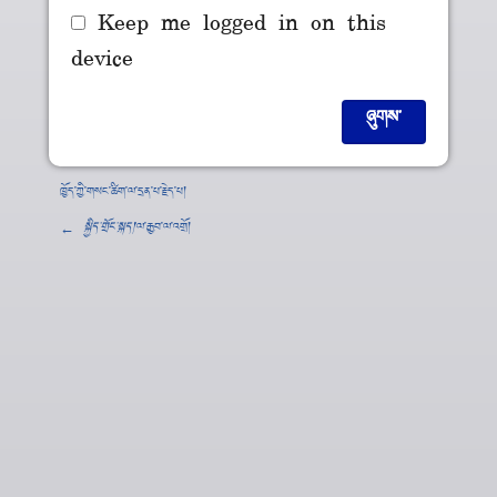
Keep me logged in on this
device
ཁྱོད་ཀྱི་གསང་ཚིག་ལ་དྲན་པ་རྗེད་པ།
←
སྐྱིད་གྲོང་སྐད།
་ལ་རྒྱབ་ལ་འགྲོ།