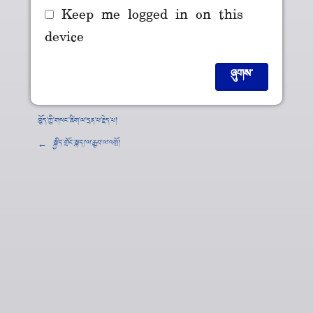
Keep me logged in on this
device
ཁྱོད་ཀྱི་གསང་ཚིག་ལ་དྲན་པ་རྗེད་པ།
←
སྐྱིད་གྲོང་སྐད།
་ལ་རྒྱབ་ལ་འགྲོ།