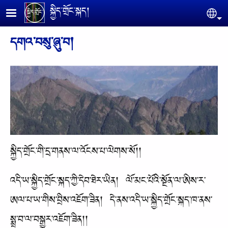
Skip to main content
སྐྱིད་གྲོང་སྐད།
Se
དགའ་བསུ་ཞུ་བ།
སྐྱིད་གྲོང་གི་དྲ་གནས་ལ་འོངས་པ་ལེགས་སོ།།
འདི་ཡ་སྐྱིད་གྲོང་སྐད་ཀྱི་དེབ་ཐེར་ཡིན། ལོ་མང་པོའི་སྔོན་ལ་ཨིས་ར་
ཨལ་པ་ཡ་གིས་བྲིས་འཇོག་ཟིན། དེ་ནས་འདི་ཡ་སྐྱིད་གྲོང་སྐད་ཁ་ནས་
སྨྲ་བ་ལ་བསྒྱུར་འཇོག་ཟིན།།