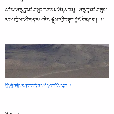
འདི་ཡ་ཡ་ཧུ་དྰ་པའི་གསུང་རབ་ལས་ཡིན་མཁན། ཡ་ཧུ་དྰ་པའི་གསུང་
རབ་ལ་བྲིས་པའི་སྐད་ཆ་ཡ་ནི་ཡ་ཝྰེས་འབྲི་བཅུག་སྟེ་ཡོད་མཁན།། །།
ཁྱོད་ཀྱི་འགྲེལ་བཤད་དང་དྲི་བ་ལ་ངེད་ལ་གཏོང་འཇུག །