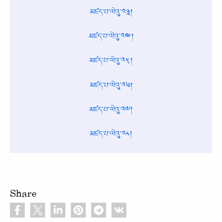
མཛད་པ་ལེའུ་༢༣།
མཛད་པ་ལེའུ་༢༤།
མཛད་པ་ལེའུ་༢༥།
མཛད་པ་ལེའུ་༢༦།
མཛད་པ་ལེའུ་༢༧།
མཛད་པ་ལེའུ་༢༨།
Share