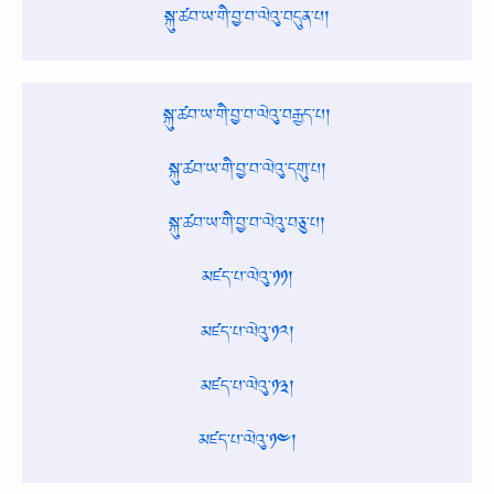
སྐུ་ཚབ་ཡ་གི་བྱ་བ་ལེའུ་བདུན་པ།
སྐུ་ཚབ་ཡ་གི་བྱ་བ་ལེའུ་བརྒྱད་པ།
སྐུ་ཚབ་ཡ་གི་བྱ་བ་ལེའུ་དགུ་པ།
སྐུ་ཚབ་ཡ་གི་བྱ་བ་ལེའུ་བཅུ་པ།
མཛད་པ་ལེའུ་༡༡།
མཛད་པ་ལེའུ་༡༢།
མཛད་པ་ལེའུ་༡༣།
མཛད་པ་ལེའུ་༡༤།