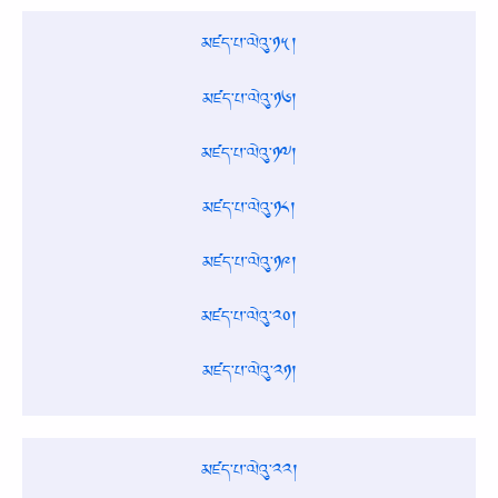
མཛད་པ་ལེའུ་༡༥།
མཛད་པ་ལེའུ་༡༦།
མཛད་པ་ལེའུ་༡༧།
མཛད་པ་ལེའུ་༡༨།
མཛད་པ་ལེའུ་༡༩།
མཛད་པ་ལེའུ་༢༠།
མཛད་པ་ལེའུ་༢༡།
མཛད་པ་ལེའུ་༢༢།