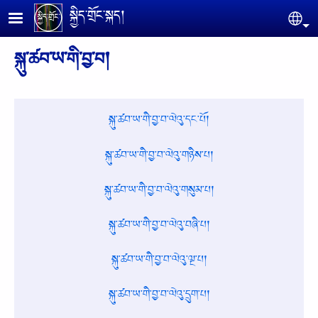
Skip to main content
སྐྱིད་གྲོང་སྐད།
Se
སྐུ་ཚབ་ཡ་གི་བྱ་བ།
སྐུ་ཚབ་ཡ་གི་བྱ་བ་ལེའུ་དང་པོ།
སྐུ་ཚབ་ཡ་གི་བྱ་བ་ལེའུ་གཉིས་པ།
སྐུ་ཚབ་ཡ་གི་བྱ་བ་ལེའུ་གསུམ་པ།
སྐུ་ཚབ་ཡ་གི་བྱ་བ་ལེའུ་བཞི་པ།
སྐུ་ཚབ་ཡ་གི་བྱ་བ་ལེའུ་ལྔ་པ།
སྐུ་ཚབ་ཡ་གི་བྱ་བ་ལེའུ་དྲུག་པ།