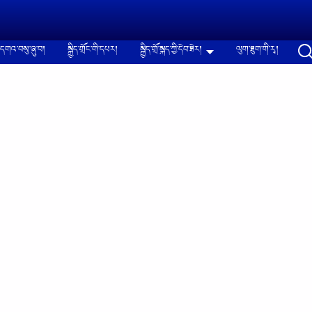
དགའ་བསུ་ཞུ་བ།
སྐྱིད་གྲོང་གི་དཔར།
སྐྱིད་གྲོ་སྐད་ཀྱི་དེབ་ཐེར།
ལུག་ཐུག་གི་རྭ།